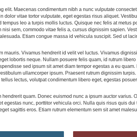
ng elit. Maecenas condimentum nibh a nunc vulputate consectetur
n dolor vitae tortor vulputate, eget egestas risus aliquet. Vesti
tempus leo a turpis mollis luctus. Quisque nec felis at metus por
 nisi sem, commodo vitae felis a, cursus dignissim sapien. Vesti
 malesuada. Etiam congue massa id vehicula suscipit. Sed ut lac
 mauris. Vivamus hendrerit id velit vel luctus. Vivamus dignis
get lobortis neque. Nullam posuere felis quam, id rutrum liber
Suspendisse sed ipsum sit amet diam tempor egestas a eu quam.
stibulum ullamcorper ipsum. Praesent rutrum dignissim turpis. 
c tellus lectus, volutpat condimentum libero eget, egestas posue
um hendrerit quam. Donec euismod nunc a ipsum auctor varius. O
 egestas nunc, porttitor vehicula orci. Nulla quis risus quis dui 
tus, eget sagittis eros. Etiam rutrum elementum sem sit amet male