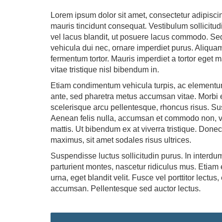
Lorem ipsum dolor sit amet, consectetur adipisci
mauris tincidunt consequat. Vestibulum sollicitudi
vel lacus blandit, ut posuere lacus commodo. Sed 
vehicula dui nec, ornare imperdiet purus. Aliquam
fermentum tortor. Mauris imperdiet a tortor eget
vitae tristique nisl bibendum in.
Etiam condimentum vehicula turpis, ac elementum
ante, sed pharetra metus accumsan vitae. Morbi e
scelerisque arcu pellentesque, rhoncus risus. 
Aenean felis nulla, accumsan et commodo non, ve
mattis. Ut bibendum ex at viverra tristique. Done
maximus, sit amet sodales risus ultrices.
Suspendisse luctus sollicitudin purus. In interd
parturient montes, nascetur ridiculus mus. Etiam et
urna, eget blandit velit. Fusce vel porttitor lec
accumsan. Pellentesque sed auctor lectus.